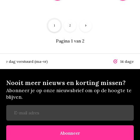
1
2
Pagina 1 van 2
elfde dag verstuurd (ma-vr)
14 dagen r
Nooit meer nieuws en korting missen?
Abonneer je op onze nieuwsbrief om op de hoogte te
blijven.
Abonneer