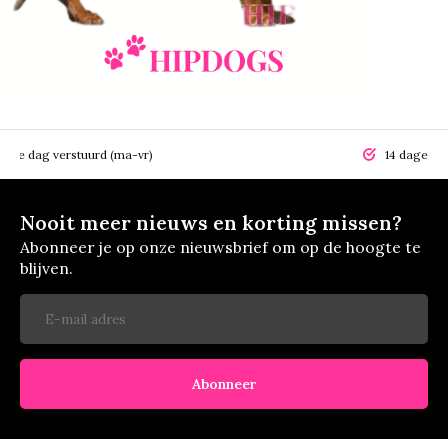
elfde dag verstuurd (ma-vr)
14 dagen r
Nooit meer nieuws en korting missen?
Abonneer je op onze nieuwsbrief om op de hoogte te
blijven.
Abonneer