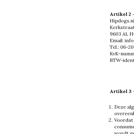
Artikel 2
Hipdogs.n
Kerkstraa
9603 AL 
Email:
inf
Tel.: 06-2
KvK-numme
BTW-ident
Artikel 3
Deze al
overeen
Voordat
consumen
wordt ge