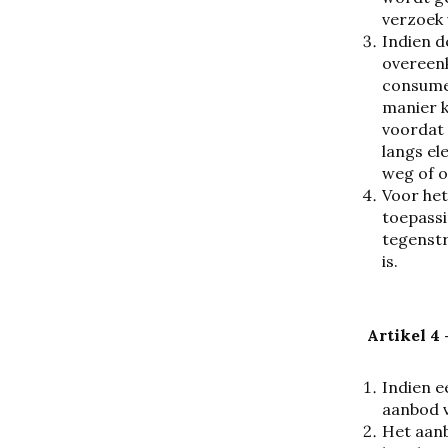
verzoek
Indien d
overeenk
consume
manier k
voordat
langs el
weg of o
Voor het
toepassi
tegenstr
is.
Artikel 4
Indien e
aanbod 
Het aanb