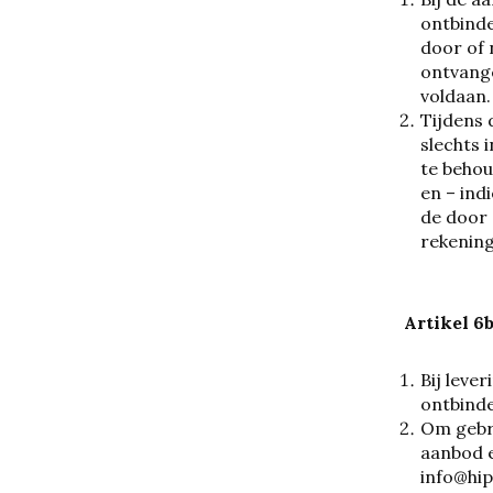
ontbinde
door of 
ontvange
voldaan.
Tijdens 
slechts 
te behou
en – ind
de door 
rekenin
Artikel 6
Bij leve
ontbind
Om gebru
aanbod e
info@hip