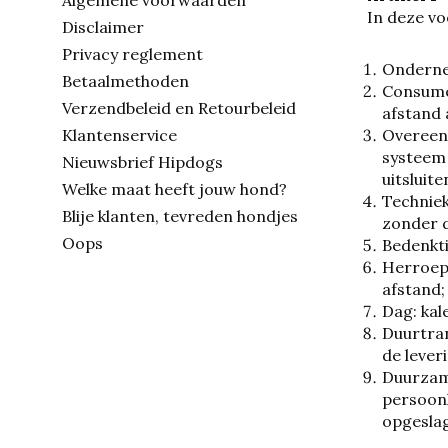
Algemene voorwaarden
In deze v
Disclaimer
Privacy reglement
Ondernem
Betaalmethoden
Consumen
Verzendbeleid en Retourbeleid
afstand
Klantenservice
Overeen
systeem 
Nieuwsbrief Hipdogs
uitsluit
Welke maat heeft jouw hond?
Techniek
Blije klanten, tevreden hondjes
zonder d
Oops
Bedenkti
Herroepi
afstand;
Dag: kal
Duurtran
de lever
Duurzame
persoonl
opgeslag