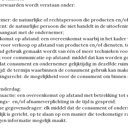
oorwaarden wordt verstaan onder:
er: de natuurlijke of rechtspersoon die producten en/o
t: de natuurlijke persoon die niet handelt in de uitoefen
 aangaat met de ondernemer;
komst op afstand: een overeenkomst waarbij in het kade
voor verkoop op afstand van producten en/of diensten, t
end gebruik gemaakt wordt van één of meer technieken vo
 voor communicatie op afstand: middel dat kan worden ge
at consument en ondernemer gelijktijdig in dezelfde rui
jd: de termijn waarbinnen de consument gebruik kan make
ngsrecht: de mogelijkheid voor de consument om binnen d
enderdag;
sactie: een overeenkomst op afstand met betrekking tot 
ings- en/of afnameverplichting in de tijd is gespreid;
 gegevensdrager: elk middel dat de consument of ondern
ijk is gericht, op te slaan op een manier die toekomstige
en informatie mogelijk maakt.