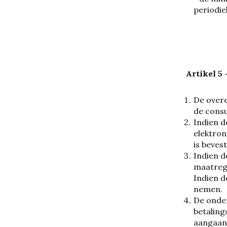
periodie
Artikel 5
De overe
de consu
Indien d
elektron
is beves
Indien d
maatrege
Indien d
nemen.
De onder
betaling
aangaan