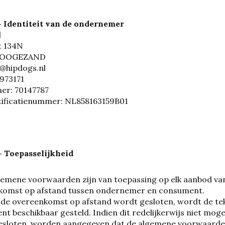
 – Identiteit van de ondernemer
l
t 134N
HOOGEZAND
o@hipdogs.nl
0973171
r: 70147787
ificatienummer: NL858163159B01
 - Toepasselijkheid
gemene voorwaarden zijn van toepassing op elk aanbod va
komst op afstand tussen ondernemer en consument.
 de overeenkomst op afstand wordt gesloten, wordt de t
t beschikbaar gesteld. Indien dit redelijkerwijs niet moge
sloten, worden aangegeven dat de algemene voorwaarden b