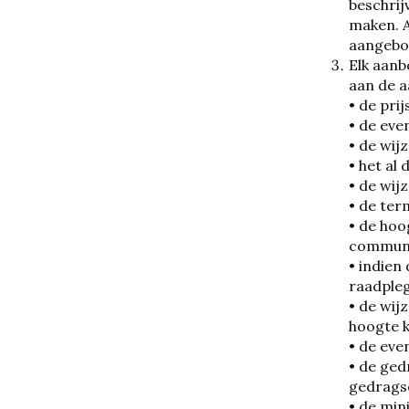
beschrij
maken. 
aangebod
Elk aanb
aan de a
• de prij
• de eve
• de wij
• het al
• de wij
• de ter
• de hoo
communic
• indien
raadpleg
• de wij
hoogte k
• de eve
• de ge
gedragsc
• de min