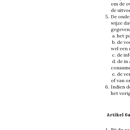
om de ov
de uitvo
De onder
wijze d
gegeven
a. het 
b. de v
wel een 
c. de in
d. de in
consumen
e. de ve
of van o
Indien d
het vori
Artikel 6
Bij de a