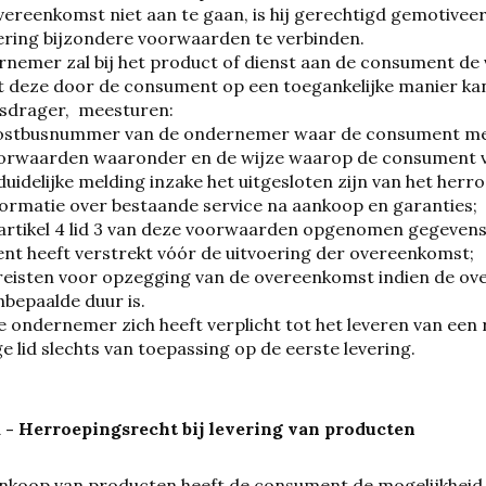
ereenkomst niet aan te gaan, is hij gerechtigd gemotiveer
ering bijzondere voorwaarden te verbinden.
nemer zal bij het product of dienst aan de consument de v
at deze door de consument op een toegankelijke manier 
sdrager, meesturen:
postbusnummer van de ondernemer waar de consument met
oorwaarden waaronder en de wijze waarop de consument v
duidelijke melding inzake het uitgesloten zijn van het herr
formatie over bestaande service na aankoop en garanties;
 artikel 4 lid 3 van deze voorwaarden opgenomen gegevens
t heeft verstrekt vóór de uitvoering der overeenkomst;
reisten voor opzegging van de overeenkomst indien de ov
nbepaalde duur is.
e ondernemer zich heeft verplicht tot het leveren van een 
ge lid slechts van toepassing op de eerste levering.
a - Herroepingsrecht bij levering van producten
ankoop van producten heeft de consument de mogelijkhei