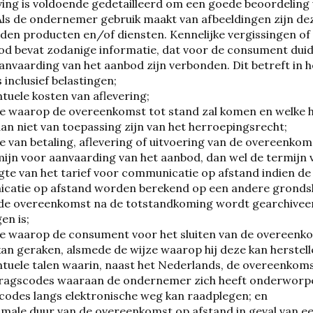
ving is voldoende gedetailleerd om een goede beoordeling
Als de ondernemer gebruik maakt van afbeeldingen zijn d
en producten en/of diensten. Kennelijke vergissingen of
od bevat zodanige informatie, dat voor de consument duidel
anvaarding van het aanbod zijn verbonden. Dit betreft in h
s inclusief belastingen;
ntuele kosten van aflevering;
ze waarop de overeenkomst tot stand zal komen en welke h
 dan niet van toepassing zijn van het herroepingsrecht;
ze van betaling, aflevering of uitvoering van de overeenkom
mijn voor aanvaarding van het aanbod, dan wel de termijn 
gte van het tarief voor communicatie op afstand indien de
atie op afstand worden berekend op een andere grondsla
 de overeenkomst na de totstandkoming wordt gearchiveer
en is;
ze waarop de consument voor het sluiten van de overeenk
an geraken, alsmede de wijze waarop hij deze kan herstel
ntuele talen waarin, naast het Nederlands, de overeenkom
dragscodes waaraan de ondernemer zich heeft onderworp
odes langs elektronische weg kan raadplegen; en
imale duur van de overeenkomst op afstand in geval van e