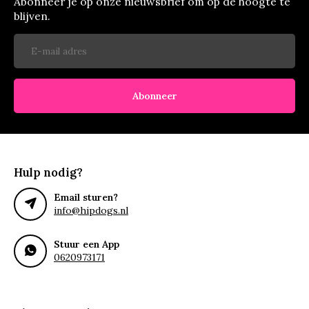
Abonneer je op onze nieuwsbrief om op de hoogte te
blijven.
Abonneer
Hulp nodig?
Email sturen?
info@hipdogs.nl
Stuur een App
0620973171