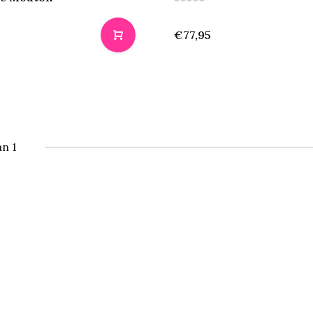
€77,95
an 1