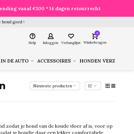
zending vanaf €100 * 14 dagen retourrecht
 hond goed voor je besteld!
0
Winkelwagen
Help
Inloggen
Verlanglijst
 IN DE AUTO
ACCESSOIRES
HONDEN VERZORGIN
en
d zodat je hond van de koude vloer af is, voor op
zodat je hondje daar een lekker comfortabele