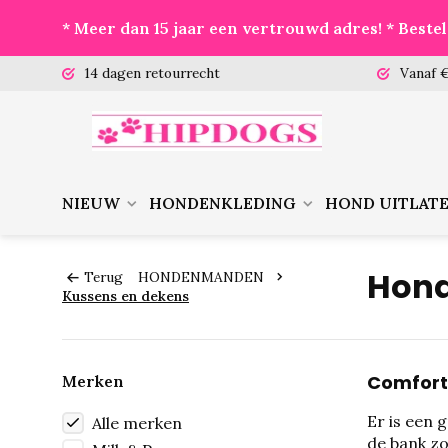
* Meer dan 15 jaar een vertrouwd adres! * Best
 (ma-vr)
14 dagen retourrecht
Vanaf €
NIEUW
HONDENKLEDING
HOND UITLAT
Hond
Terug
HONDENMANDEN
Kussens en dekens
Comfort
Merken
Er is een 
Alle merken
de bank zo