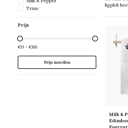
Milk & Pepper
ligplek hee
Trixie
Prijs
€0 - €80
Prijs instellen
Milk & 
Edimbou
Fourru