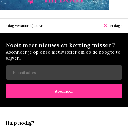
elfde dag verstuurd (ma-vr)
14 dagen r
Nooit meer nieuws en korting missen?
Abonneer je op onze nieuwsbrief om op de hoogte te
blijven.
Abonneer
Hulp nodig?