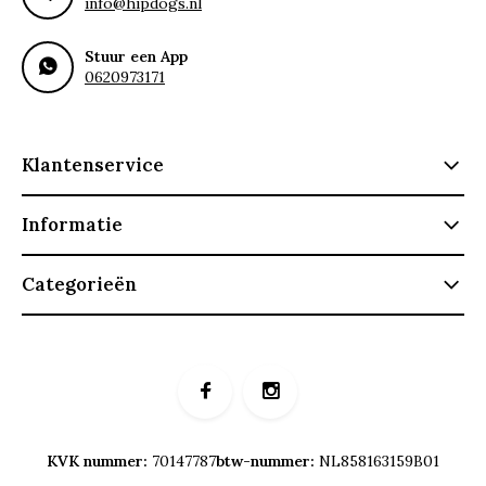
info@hipdogs.nl
Stuur een App
0620973171
Klantenservice
Informatie
Categorieën
KVK nummer:
70147787
btw-nummer:
NL858163159B01