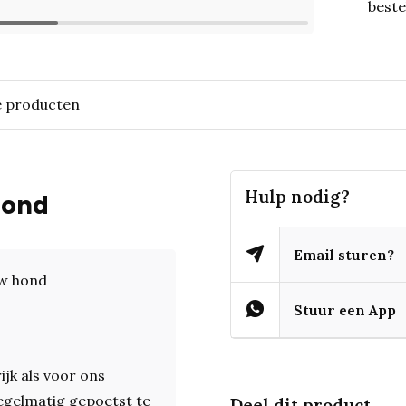
beste
e producten
Hulp nodig?
hond
Email sturen?
uw hond
Stuur een App
jk als voor ons
egelmatig gepoetst te
Deel dit product