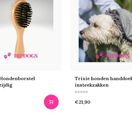
 Hondenborstel
Trixie honden handdoe
ijdig
insteekzakken
€21,90