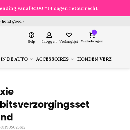
zending vanaf €100 * 14 dagen retourrecht
 hond goed voor je besteld!
0
Winkelwagen
Help
Inloggen
Verlanglijst
 IN DE AUTO
ACCESSOIRES
HONDEN VERZORGIN
ixie
bitsverzorgingsset
ond
4011905025612