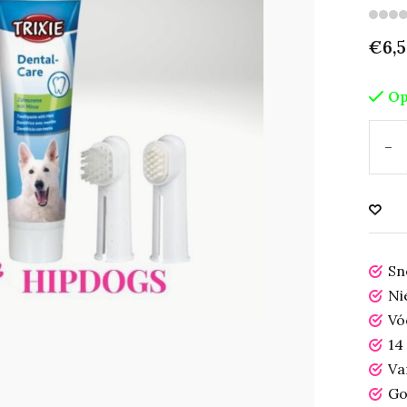
€6,
Op
-
Sn
Ni
Vó
14
Va
Go