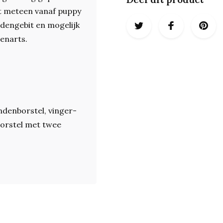
st meteen vanaf puppy
ndengebit en mogelijk
renarts.
ndenborstel, vinger-
borstel met twee