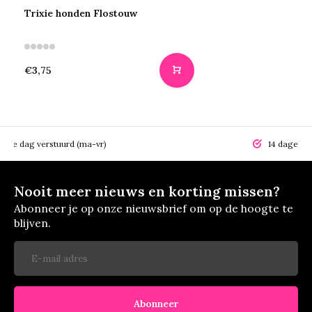
Trixie honden Flostouw
€3,75
elfde dag verstuurd (ma-vr)
14 dagen r
Nooit meer nieuws en korting missen?
Abonneer je op onze nieuwsbrief om op de hoogte te
blijven.
Abonneer