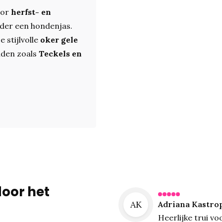
oor
herfst- en
onder een hondenjas.
 stijlvolle
oker gele
nden zoals
Teckels en
door het
AK
Adriana Kastro
Heerlijke trui v