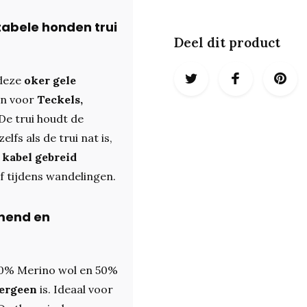
tabele honden trui
Deel dit product
 deze
oker gele
en voor
Teckels,
 De trui houdt de
fs als de trui nat is,
 kabel gebreid
 of tijdens wandelingen.
emend en
50% Merino wol en 50%
lergeen
is. Ideaal voor