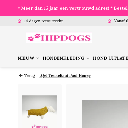
* Meer dan 15 jaar een vertrouwd adres! * Best
 (ma-vr)
14 dagen retourrecht
Vanaf €
NIEUW
HONDENKLEDING
HOND UITLAT
Terug
tQel Teckeltrui Paul Honey