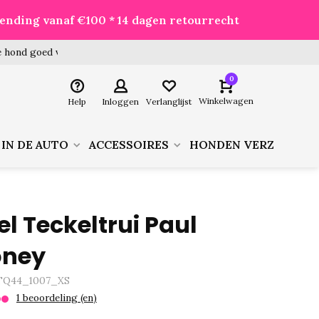
zending vanaf €100 * 14 dagen retourrecht
 hond goed voor je besteld!
0
Winkelwagen
Help
Inloggen
Verlanglijst
 IN DE AUTO
ACCESSOIRES
HONDEN VERZORGIN
el Teckeltrui Paul
oney
TQ44_1007_XS
1 beoordeling (en)