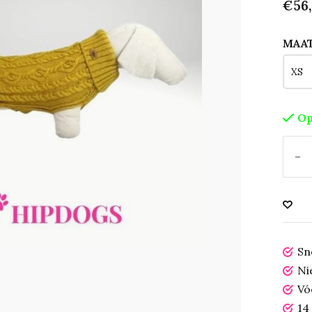
€56,
MAA
Op
-
Sn
Ni
Vó
14