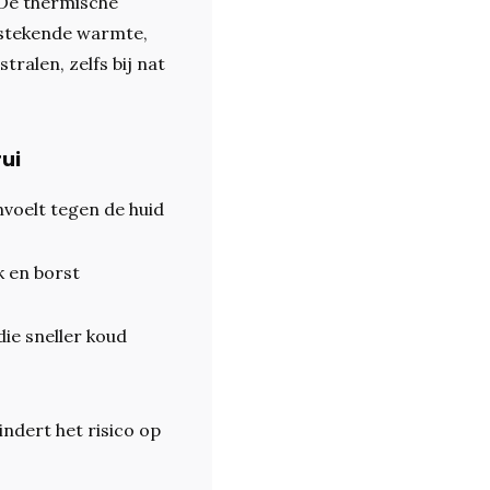
 De thermische
tstekende warmte,
alen, zelfs bij nat
rui
voelt tegen de huid
 en borst
ie sneller koud
ndert het risico op