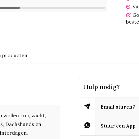
Va
Go
beste
e producten
Hulp nodig?
Email sturen?
wollen trui, zacht,
ls, Dachshunds en
Stuur een App
winterdagen.