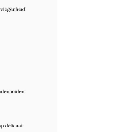
 gelegenheid
ondenhuiden
p delicaat