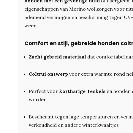
honden met een gevoelige huid
of allergieën.
eigenschappen van Merino wol zorgen voor ui
ademend vermogen en bescherming tegen UV-str
weer.
Comfort en stijl, gebreide honden colt
Zacht gebreid materiaal
dat comfortabel aan
Coltrui ontwerp
voor extra warmte rond nek
Perfect voor
kortharige Teckels
en honden d
worden
Beschermt tegen lage temperaturen en vermi
verkoudheid en andere winterkwaaltjes