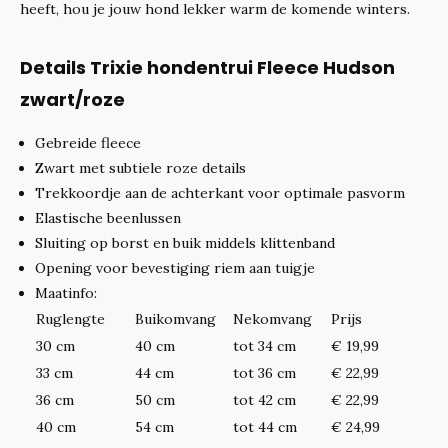
heeft, hou je jouw hond lekker warm de komende winters.
Details Trixie hondentrui Fleece Hudson
zwart/roze
Gebreide fleece
Zwart met subtiele roze details
Trekkoordje aan de achterkant voor optimale pasvorm
Elastische beenlussen
Sluiting op borst en buik middels klittenband
Opening voor bevestiging riem aan tuigje
Maatinfo:
Ruglengte
Buikomvang
Nekomvang
Prijs
30 cm
40 cm
tot 34 cm
€ 19,99
33 cm
44 cm
tot 36 cm
€ 22,99
36 cm
50 cm
tot 42 cm
€ 22,99
40 cm
54 cm
tot 44 cm
€ 24,99