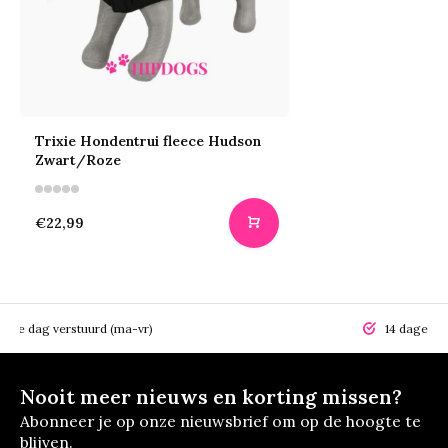
Trixie Hondentrui fleece Hudson
Zwart/Roze
€22,99
elfde dag verstuurd (ma-vr)
14 dagen r
Nooit meer nieuws en korting missen?
Abonneer je op onze nieuwsbrief om op de hoogte te
blijven.