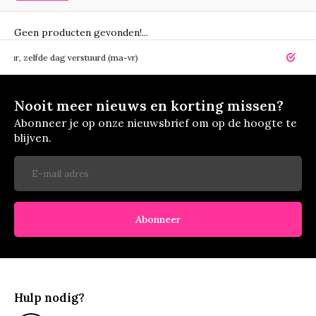
Geen producten gevonden!...
elfde dag verstuurd (ma-vr)
14 dagen r
Nooit meer nieuws en korting missen?
Abonneer je op onze nieuwsbrief om op de hoogte te
blijven.
Abonneer
Hulp nodig?