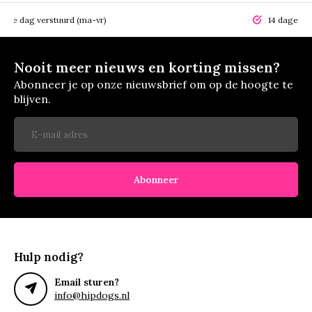
elfde dag verstuurd (ma-vr)
14 dagen r
Nooit meer nieuws en korting missen?
Abonneer je op onze nieuwsbrief om op de hoogte te
blijven.
Abonneer
Hulp nodig?
Email sturen?
info@hipdogs.nl