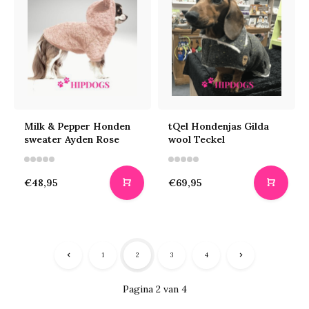
Milk & Pepper Honden
tQel Hondenjas Gilda
sweater Ayden Rose
wool Teckel
€48,95
€69,95
1
2
3
4
Pagina 2 van 4