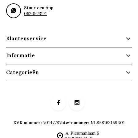
Stuur een App
0620973171
Klantenservice
Informatie
Categorieën
KVK nummer:
70147787
btw-nummer:
NL858163159B01
A. Plesmanlaan 6