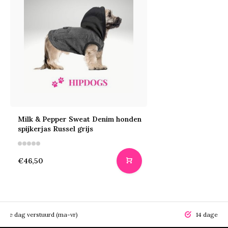
Milk & Pepper Sweat Denim honden
spijkerjas Russel grijs
€46,50
elfde dag verstuurd (ma-vr)
14 dagen r