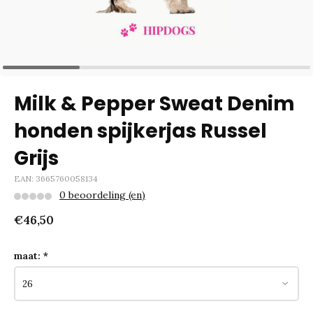
Milk & Pepper Sweat Denim
honden spijkerjas Russel
Grijs
EAN: 3665760058134
0 beoordeling (en)
€46,50
maat:
*