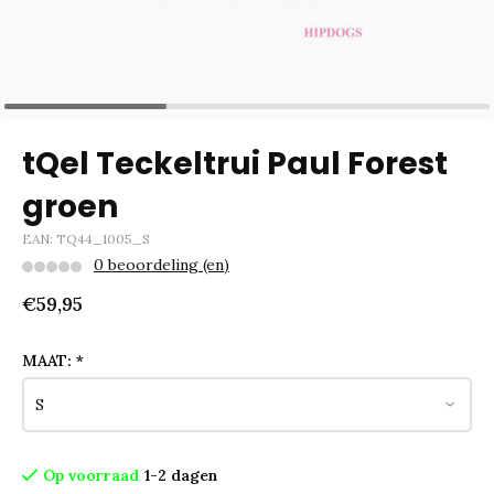
tQel Teckeltrui Paul Forest
groen
EAN: TQ44_1005_S
0 beoordeling (en)
€59,95
MAAT:
*
Op voorraad
1-2 dagen