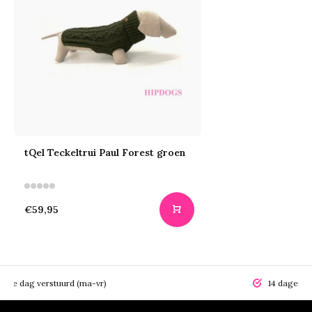
tQel Teckeltrui Paul Forest groen
€59,95
elfde dag verstuurd (ma-vr)
14 dagen r