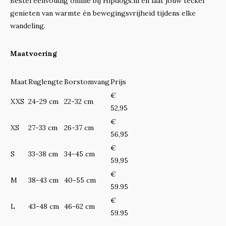
Bestel eenvoudig online bij Hipdogs.nl en laat jouw teckel
genieten van warmte én bewegingsvrijheid tijdens elke
wandeling.
Maatvoering
Maat
Ruglengte
Borstomvang
Prijs
€
XXS
24-29 cm
22-32 cm
52,95
€
XS
27-33 cm
26-37 cm
56,95
€
S
33-38 cm
34-45 cm
59,95
€
M
38-43 cm
40-55 cm
59.95
€
L
43-48 cm
46-62 cm
59.95