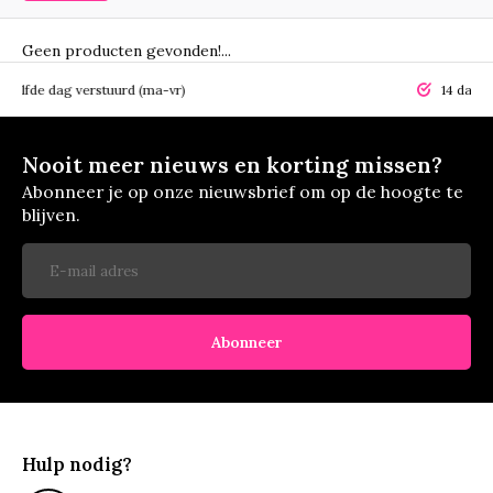
Geen producten gevonden!...
elfde dag verstuurd (ma-vr)
14 dagen r
Nooit meer nieuws en korting missen?
Abonneer je op onze nieuwsbrief om op de hoogte te
blijven.
Abonneer
Hulp nodig?