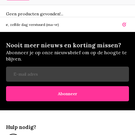
Geen producten gevonden!...
elfde dag verstuurd (ma-vr)
14 dagen r
Nooit meer nieuws en korting missen?
Abonneer je op onze nieuwsbrief om op de hoogte te
blijven.
Abonneer
Hulp nodig?