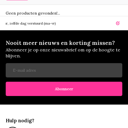
Geen producten gevonden!...
elfde dag verstuurd (ma-vr)
14 dagen r
Nooit meer nieuws en korting missen?
Abonneer je op onze nieuwsbrief om op de hoogte te
blijven.
Abonneer
Hulp nodig?