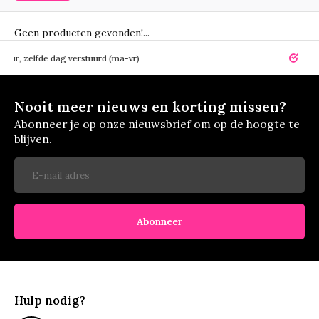
Geen producten gevonden!...
elfde dag verstuurd (ma-vr)
14 dagen r
Nooit meer nieuws en korting missen?
Abonneer je op onze nieuwsbrief om op de hoogte te
blijven.
Abonneer
Hulp nodig?