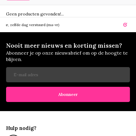
Geen producten gevonden!...
elfde dag verstuurd (ma-vr)
14 dagen r
Nooit meer nieuws en korting missen?
Abonneer je op onze nieuwsbrief om op de hoogte te
blijven.
Abonneer
Hulp nodig?