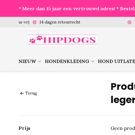
* Meer dan 15 jaar een vertrouwd adres! * Best
 (ma-vr)
14 dagen retourrecht
Vanaf €
NIEUW
HONDENKLEDING
HOND UITLAT
Prod
Terug
leger
Prijs
Geen prod