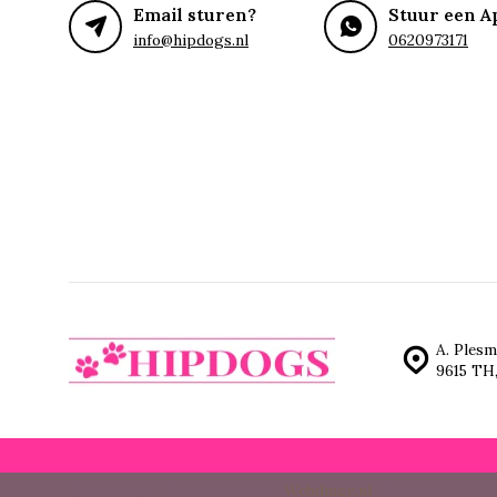
Email sturen?
Stuur een A
info@hipdogs.nl
0620973171
A. Plesm
9615 TH
© Hipdogs
- Theme made by
Webdinge.nl
Sitemap