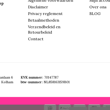
Algemene voorwaarden
Mijn acco
pp
Disclaimer
Over ons
Privacy reglement
BLOG
Betaalmethoden
Verzendbeleid en
Retourbeleid
Contact
anlaan 6
KVK nummer:
70147787
, Kolham
btw-nummer:
NL858163159B01