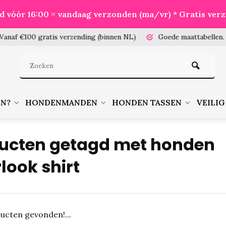
eld vóór 16:00 = vandaag verzonden (ma/vr) * Gratis ver
100 gratis verzending (binnen NL)
Goede maattabellen.
Meet je
EN?
HONDENMANDEN
HONDEN TASSEN
VEILIG
ucten getagd met honden
look shirt
ucten gevonden!...