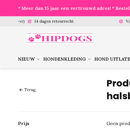
* Meer dan 15 jaar een vertrouwd adres! * Best
 (ma-vr)
14 dagen retourrecht
Vanaf €
NIEUW
HONDENKLEDING
HOND UITLAT
Prod
Terug
hals
Prijs
Geen prod