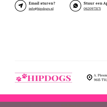
Email sturen?
Stuur een A
info@hipdogs.nl
0620973171
A. Plesm
9615 TH
© Hipdogs
- Theme made by
Webdinge.nl
Sitemap