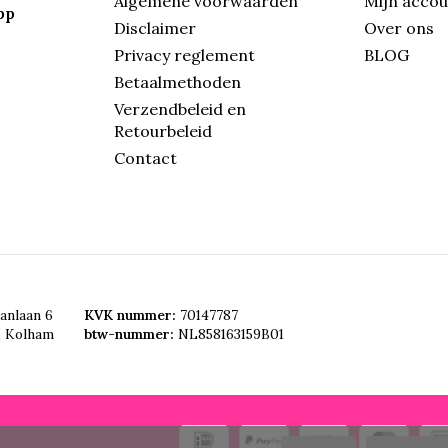
Algemene voorwaarden
Mijn acco
pp
Disclaimer
Over ons
Privacy reglement
BLOG
Betaalmethoden
Verzendbeleid en
Retourbeleid
Contact
anlaan 6
KVK nummer:
70147787
, Kolham
btw-nummer:
NL858163159B01