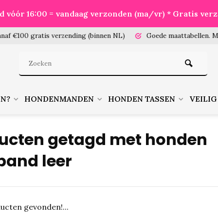
eld vóór 16:00 = vandaag verzonden (ma/vr) * Gratis ver
100 gratis verzending (binnen NL)
Goede maattabellen.
Meet je
EN?
HONDENMANDEN
HONDEN TASSEN
VEILIG
ucten getagd met honden
band leer
ucten gevonden!...