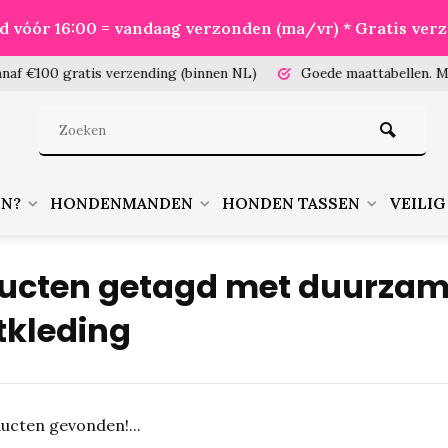
eld vóór 16:00 = vandaag verzonden (ma/vr) * Gratis ver
100 gratis verzending (binnen NL)
Goede maattabellen.
Meet je
EN?
HONDENMANDEN
HONDEN TASSEN
VEILIG
ucten getagd met duurza
tkleding
ucten gevonden!...