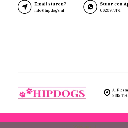
Email sturen?
Stuur een A
info@hipdogs.nl
0620973171
A. Plesm
9615 TH
© Hipdogs
- Theme made by
Webdinge.nl
Sitemap