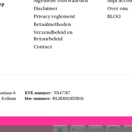
Algemene voorwaarden
Mijn acco
pp
Disclaimer
Over ons
Privacy reglement
BLOG
Betaalmethoden
Verzendbeleid en
Retourbeleid
Contact
anlaan 6
KVK nummer:
70147787
, Kolham
btw-nummer:
NL858163159B01