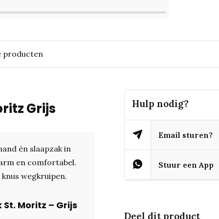
e producten
Hulp nodig?
itz Grijs
Email sturen?
mand én slaapzak in
warm en comfortabel.
Stuur een App
g knus wegkruipen.
t. Moritz – Grijs
Deel dit product