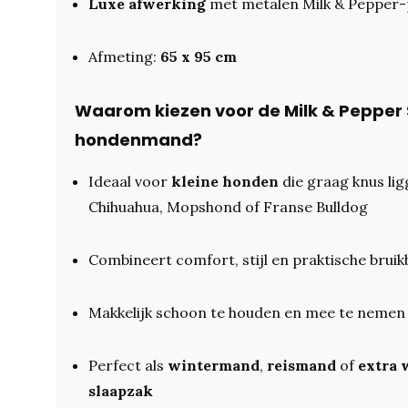
Luxe afwerking
met metalen
Milk & Pepper
-
Afmeting:
65 x 95 cm
Waarom kiezen voor de Milk & Pepper S
hondenmand?
Ideaal voor
kleine honden
die graag knus ligg
Chihuahua, Mopshond of Franse Bulldog
Combineert comfort, stijl en praktische brui
Makkelijk schoon te houden en mee te nemen
Perfect als
wintermand
,
reismand
of
extra
slaapzak