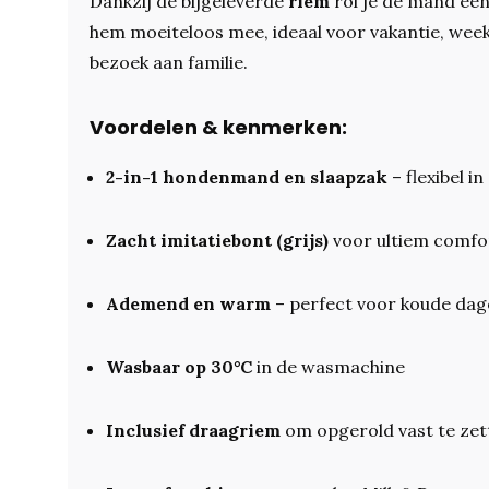
Dankzij de bijgeleverde
riem
rol je de mand ee
hem moeiteloos mee, ideaal voor vakantie, wee
bezoek aan familie.
Voordelen & kenmerken:
2-in-1 hondenmand en slaapzak
– flexibel in
Zacht imitatiebont (grijs)
voor ultiem comfo
Ademend en warm
– perfect voor koude da
Wasbaar op 30°C
in de wasmachine
Inclusief draagriem
om opgerold vast te zet