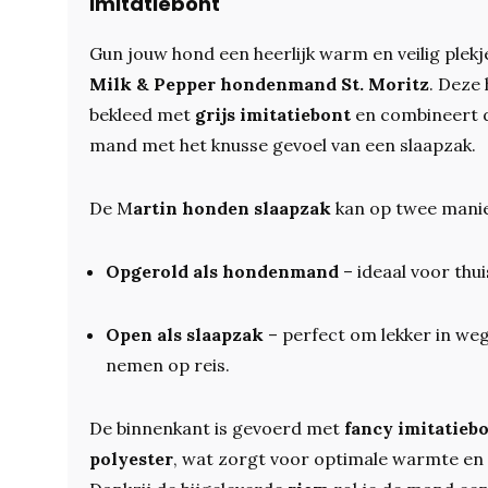
imitatiebont
Gun jouw hond een heerlijk warm en veilig plekje
Milk & Pepper hondenmand St. Moritz
. Deze
bekleed met
grijs imitatiebont
en combineert d
mand met het knusse gevoel van een slaapzak.
De M
artin honden slaapzak
kan op twee manie
Opgerold als hondenmand
– ideaal voor thui
Open als slaapzak
– perfect om lekker in weg
nemen op reis.
De binnenkant is gevoerd met
fancy imitatieb
polyester
, wat zorgt voor optimale warmte e