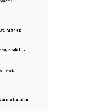
plaatje
t. Moritz
en, zoals bijv.
kbaarheid
 warme honden