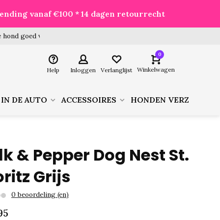
zending vanaf €100 * 14 dagen retourrecht
 hond goed voor je besteld!
0
Winkelwagen
Help
Inloggen
Verlanglijst
 IN DE AUTO
ACCESSOIRES
HONDEN VERZORGIN
lk & Pepper Dog Nest St.
ritz Grijs
0 beoordeling (en)
95