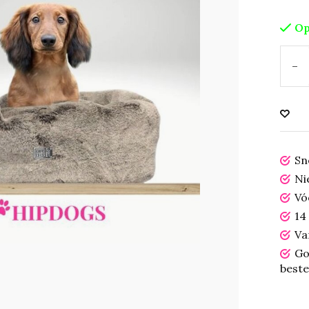
Op
-
Sn
Ni
Vó
14
Va
Go
beste