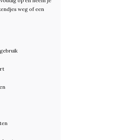
nvoudig op en neem je
kendjes weg of een
 gebruik
rt
gen
ten