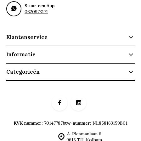
Stuur een App
0620973171
Klantenservice
Informatie
Categorieën
KVK nummer:
70147787
btw-nummer:
NL858163159B01
A. Plesmanlaan 6
9615 TH, Kolham