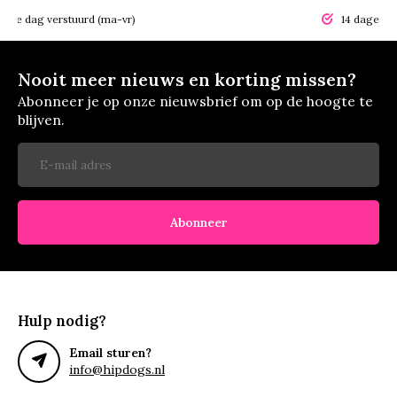
elfde dag verstuurd (ma-vr)
14 dagen r
Nooit meer nieuws en korting missen?
Abonneer je op onze nieuwsbrief om op de hoogte te
blijven.
Abonneer
Hulp nodig?
Email sturen?
info@hipdogs.nl