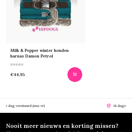
Milk & Pepper winter honden
harnas Damon Petrol
€44,95
elfde dag verstuurd (ma-vr)
14 dagen r
Nooit meer nieuws en korting missen?