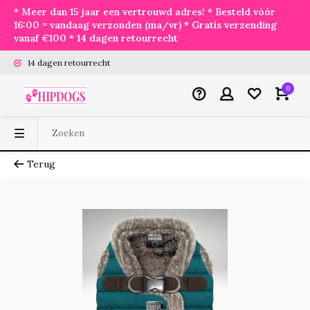
* Meer dan 15 jaar een vertrouwd adres! * Besteld vóór
16:00 = vandaag verzonden (ma/vr) * Gratis verzending
vanaf €100 * 14 dagen retourrecht
14 dagen retourrecht
0
Terug