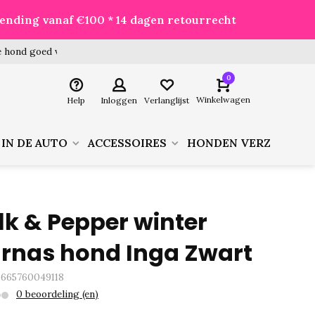
zending vanaf €100 * 14 dagen retourrecht
 hond goed voor je besteld!
0
Winkelwagen
Help
Inloggen
Verlanglijst
 IN DE AUTO
ACCESSOIRES
HONDEN VERZORGIN
lk & Pepper winter
rnas hond Inga Zwart
3665760049118
0 beoordeling (en)