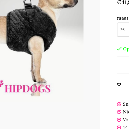
€41,
maat
Op
-
Sn
Ni
Vó
14