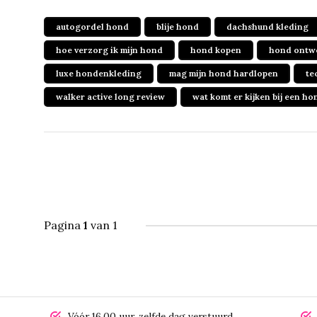
autogordel hond
blije hond
dachshund kleding
hoe verzorg ik mijn hond
hond kopen
hond ontw
luxe hondenkleding
mag mijn hond hardlopen
te
walker active long review
wat komt er kijken bij een ho
Pagina
1
van 1
Vóór 16.00 uur, zelfde dag verstuurd