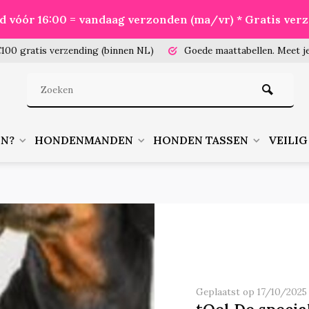
eld vóór 16:00 = vandaag verzonden (ma/vr) * Gratis ver
100 gratis verzending (binnen NL)
Goede maattabellen.
Meet je
EN?
HONDENMANDEN
HONDEN TASSEN
VEILIG
Geplaatst op 17/10/2025