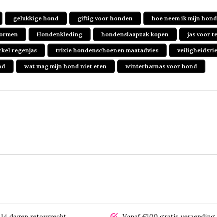
gelukkige hond
giftig voor honden
hoe neem ik mijn hond 
ormen
Hondenkleding
hondenslaapzak kopen
jas voor t
ckel regenjas
trixie hondenschoenen maatadvies
veiligheidsr
nd
wat mag mijn hond niet eten
winterharnas voor hond
14 dagen retourrecht
Vanaf €100 gratis verzending 