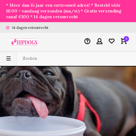
* Meer dan 15 jaar een vertrouwd adres! * Besteld vóór
16:00 = vandaag verzonden (ma/vr) * Gratis verzending
vanaf €100 * 14 dagen retourrecht
14 dagen retourrecht
0