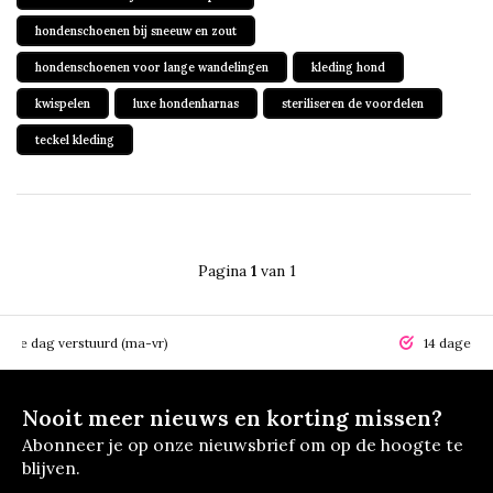
hondenschoenen bij sneeuw en zout
hondenschoenen voor lange wandelingen
kleding hond
kwispelen
luxe hondenharnas
steriliseren de voordelen
teckel kleding
Pagina
1
van 1
elfde dag verstuurd (ma-vr)
14 dagen r
Nooit meer nieuws en korting missen?
Abonneer je op onze nieuwsbrief om op de hoogte te
blijven.