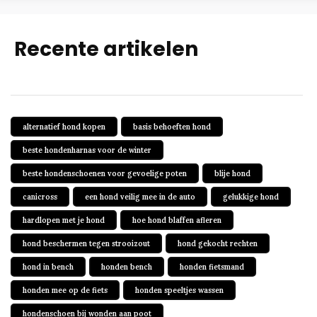
Recente artikelen
alternatief hond kopen
basis behoeften hond
beste hondenharnas voor de winter
beste hondenschoenen voor gevoelige poten
blije hond
canicross
een hond veilig mee in de auto
gelukkige hond
hardlopen met je hond
hoe hond blaffen afleren
hond beschermen tegen strooizout
hond gekocht rechten
hond in bench
honden bench
honden fietsmand
honden mee op de fiets
honden speeltjes wassen
hondenschoen bij wonden aan poot