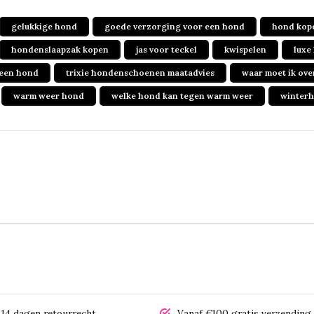
gelukkige hond
goede verzorging voor een hond
hond kop
hondenslaapzak kopen
jas voor teckel
kwispelen
luxe
 een hond
trixie hondenschoenen maatadvies
waar moet ik ove
warm weer hond
welke hond kan tegen warm weer
winterh
14 dagen retourrecht
Vanaf €100 gratis verzending 