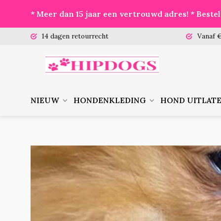
* Meer dan 15 jaar een vertrouwd adres! * Best
 (ma-vr)
14 dagen retourrecht
Vanaf €
NIEUW
HONDENKLEDING
HOND UITLAT