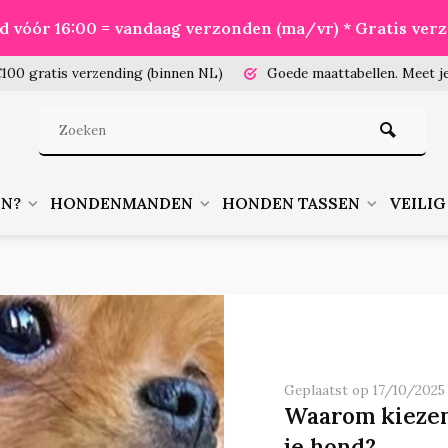
eld vóór 16:00 = vandaag verzonden (ma/vr) * Gratis ver
100 gratis verzending (binnen NL)
Goede maattabellen.
Meet je
EN?
HONDENMANDEN
HONDEN TASSEN
VEILIG
Geplaatst op 17/10/2025
Waarom kiezen
je hond?