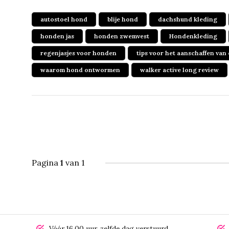
autostoel hond
blije hond
dachshund kleding
honden jas
honden zwemvest
Hondenkleding
regenjasjes voor honden
tips voor het aanschaffen van
waarom hond ontwormen
walker active long review
Pagina
1
van 1
Vóór 16.00 uur, zelfde dag verstuurd