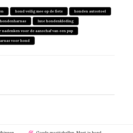
en
hond veilig mee op de fiets
honden autostoel
 hondenharnas
luxe hondenkleding
r nadenken voor de aanschaf van een pup
arnas voor hond
(binnen
Goede maattabellen.
Meet je hond