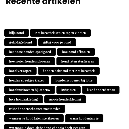
Recente artikelen
blije hond
EM keramiek kralen tegen vlooien
gelukkige hond
giftig voor je hond
het beste honden speelgoed
hoe hond afkoelen
hoe meten hondenschoenen
hond laten steriliseren
hond verkopen
honden halsband met EM keramiek
honden speeltjes kiezen
hondenschoenen bij hitte
hondenschoenen bij sneeuw
kwispelen
luxe hondenharnas
luxe hondenkleding
mooie hondenkleding
trixie hondenschoenen maatadvies
wanneer je hond laten steriliseren
warm hondentuigje
wat moet je doen als je hond chocola heeft gegeten