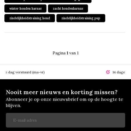
winter honden harnas
zacht hondenharnas
zindelijkheidstraining hond
zindelijkheidstraining pup
Pagina
1
van 1
elfde dag verstuurd (ma-vr)
14 dagen r
Nooit meer nieuws en korting missen?
Abonneer je op onze nieuwsbrief om op de hoogte te
blijven.