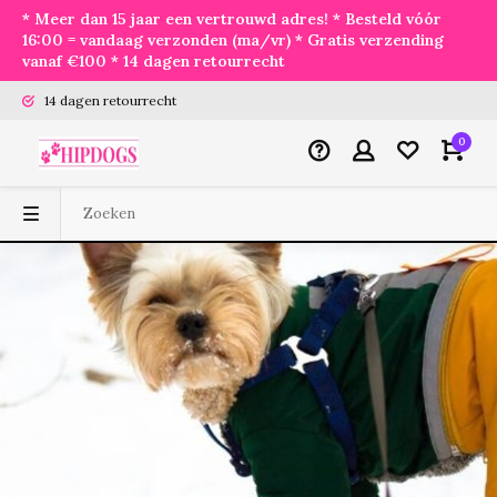
* Meer dan 15 jaar een vertrouwd adres! * Besteld vóór
16:00 = vandaag verzonden (ma/vr) * Gratis verzending
vanaf €100 * 14 dagen retourrecht
14 dagen retourrecht
0