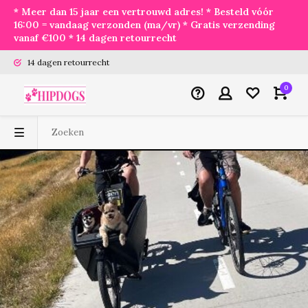
* Meer dan 15 jaar een vertrouwd adres! * Besteld vóór
16:00 = vandaag verzonden (ma/vr) * Gratis verzending
vanaf €100 * 14 dagen retourrecht
14 dagen retourrecht
0