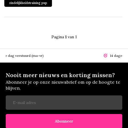
zindelijkheidstraining pup
Pagina
1
van 1
elfde dag verstuurd (ma-vr)
14 dagen r
Nooit meer nieuws en korting missen?
Abonneer je op onze nieuwsbrief om op de hoogte te
blijven.
Abonneer