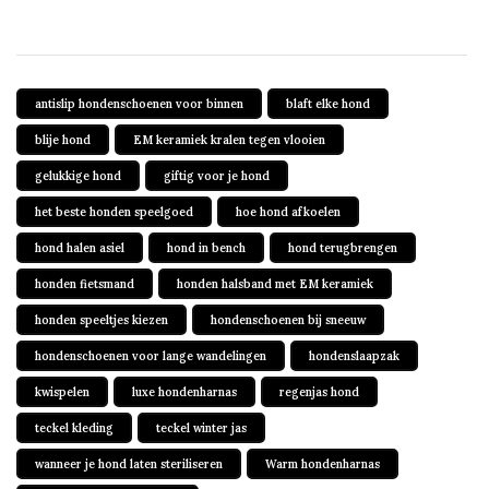
antislip hondenschoenen voor binnen
blaft elke hond
blije hond
EM keramiek kralen tegen vlooien
gelukkige hond
giftig voor je hond
het beste honden speelgoed
hoe hond afkoelen
hond halen asiel
hond in bench
hond terugbrengen
honden fietsmand
honden halsband met EM keramiek
honden speeltjes kiezen
hondenschoenen bij sneeuw
hondenschoenen voor lange wandelingen
hondenslaapzak
kwispelen
luxe hondenharnas
regenjas hond
teckel kleding
teckel winter jas
wanneer je hond laten steriliseren
Warm hondenharnas