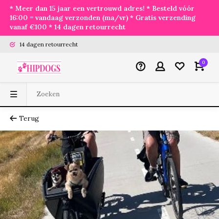
* Meer dan 15 jaar een vertrouwd adres! * Besteld vóór
16:00 = vandaag verzonden (ma/vr) * Gratis verzending
vanaf €100 * 14 dagen retourrecht
14 dagen retourrecht
0
Terug