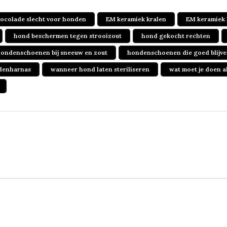
ocolade slecht voor honden
EM keramiek kralen
EM keramiek 
hond beschermen tegen strooizout
hond gekocht rechten
ondenschoenen bij sneeuw en zout
hondenschoenen die goed blijve
ndenharnas
wanneer hond laten steriliseren
wat moet je doen a