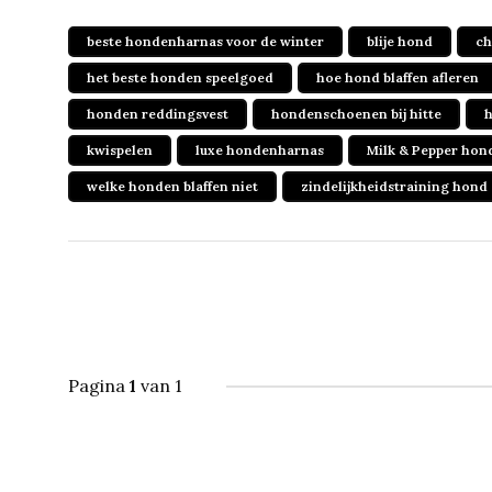
beste hondenharnas voor de winter
blije hond
ch
het beste honden speelgoed
hoe hond blaffen afleren
honden reddingsvest
hondenschoenen bij hitte
h
kwispelen
luxe hondenharnas
Milk & Pepper ho
welke honden blaffen niet
zindelijkheidstraining hond
Pagina
1
van 1