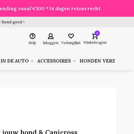
zending vanaf €100 * 14 dagen retourrecht
 hond goed voor je besteld!
0
Winkelwagen
Help
Inloggen
Verlanglijst
 IN DE AUTO
ACCESSOIRES
HONDEN VERZORGIN
3
 jouw hond & Canicross