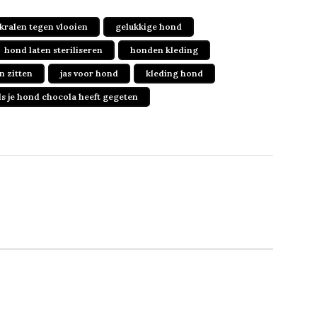
kralen tegen vlooien
gelukkige hond
hond laten steriliseren
honden kleding
n zitten
jas voor hond
kleding hond
ls je hond chocola heeft gegeten