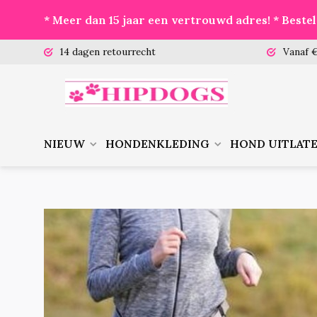
* Meer dan 15 jaar een vertrouwd adres! * Best
 (ma-vr)
14 dagen retourrecht
Vanaf €
NIEUW
HONDENKLEDING
HOND UITLAT