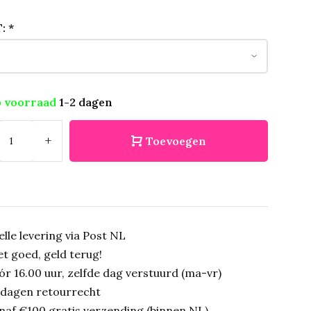
T:
*
 voorraad
1-2 dagen
+
Toevoegen
elle levering via Post NL
et goed, geld terug!
ór 16.00 uur, zelfde dag verstuurd (ma-vr)
 dagen retourrecht
naf €100 gratis verzending (binnen NL)