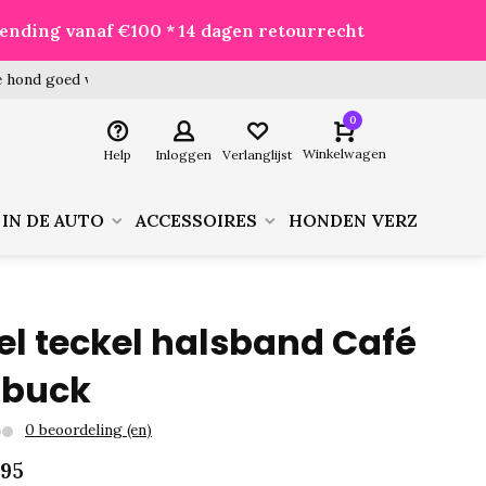
zending vanaf €100 * 14 dagen retourrecht
 hond goed voor je besteld!
0
Winkelwagen
Help
Inloggen
Verlanglijst
 IN DE AUTO
ACCESSOIRES
HONDEN VERZORGIN
el teckel halsband Café
buck
0 beoordeling (en)
,95