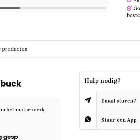
Go
beste
e producten
Hulp nodig?
obuck
Email sturen?
van het mooie merk
Stuur een App
g gesp