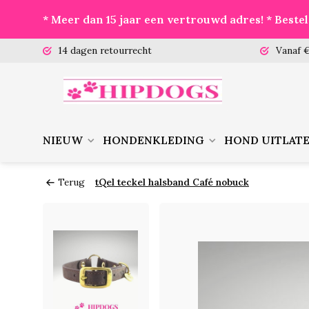
* Meer dan 15 jaar een vertrouwd adres! * Best
 (ma-vr)
14 dagen retourrecht
Vanaf €
NIEUW
HONDENKLEDING
HOND UITLAT
Terug
tQel teckel halsband Café nobuck