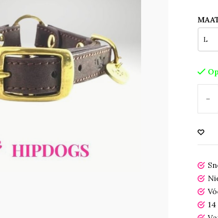
MAA
Op
-
Sn
Ni
Vó
14
Va