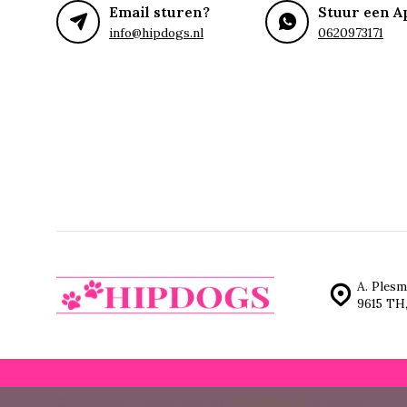
Email sturen?
Stuur een A
info@hipdogs.nl
0620973171
A. Plesm
9615 TH
© Hipdogs
- Theme made by
Webdinge.nl
Sitemap