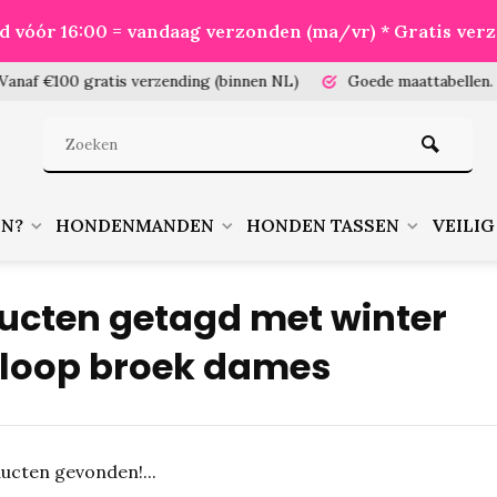
eld vóór 16:00 = vandaag verzonden (ma/vr) * Gratis ver
100 gratis verzending (binnen NL)
Goede maattabellen.
Meet je
EN?
HONDENMANDEN
HONDEN TASSEN
VEILIG
ucten getagd met winter
loop broek dames
ucten gevonden!...