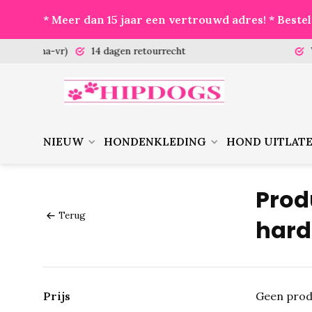
* Meer dan 15 jaar een vertrouwd adres! * Best
 (ma-vr)
14 dagen retourrecht
Vanaf €
NIEUW
HONDENKLEDING
HOND UITLAT
Prod
Terug
hard
Prijs
Geen prod