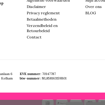
Algemene voorwaarden
Mijn acco
pp
Disclaimer
Over ons
Privacy reglement
BLOG
Betaalmethoden
Verzendbeleid en
Retourbeleid
Contact
anlaan 6
KVK nummer:
70147787
, Kolham
btw-nummer:
NL858163159B01