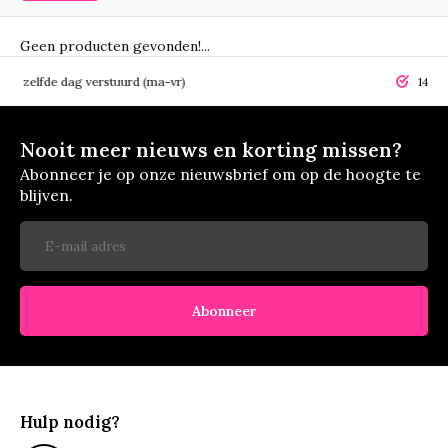
Geen producten gevonden!...
elfde dag verstuurd (ma-vr)
14 dagen r
Nooit meer nieuws en korting missen?
Abonneer je op onze nieuwsbrief om op de hoogte te
blijven.
Abonneer
Hulp nodig?