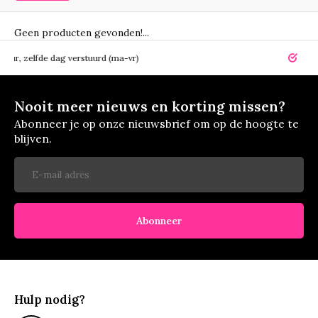
Geen producten gevonden!...
elfde dag verstuurd (ma-vr)
14 dagen r
Nooit meer nieuws en korting missen?
Abonneer je op onze nieuwsbrief om op de hoogte te
blijven.
Abonneer
Hulp nodig?