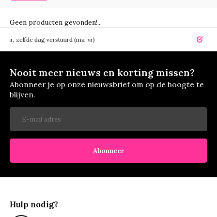
Geen producten gevonden!...
elfde dag verstuurd (ma-vr)
14 dagen r
Nooit meer nieuws en korting missen?
Abonneer je op onze nieuwsbrief om op de hoogte te
blijven.
Abonneer
Hulp nodig?