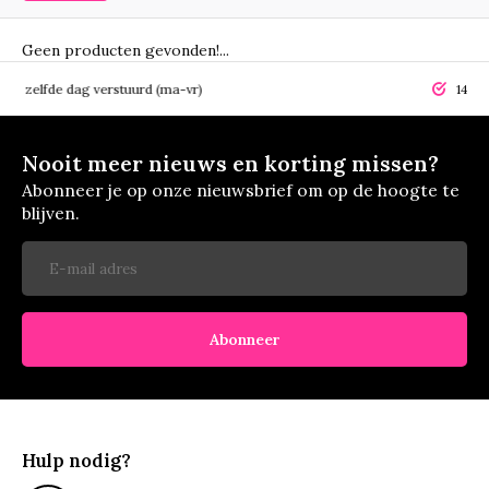
Geen producten gevonden!...
elfde dag verstuurd (ma-vr)
14 dagen r
Nooit meer nieuws en korting missen?
Abonneer je op onze nieuwsbrief om op de hoogte te
blijven.
Abonneer
Hulp nodig?