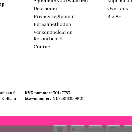
Algemene voorwaarden
Mijn acco
pp
Disclaimer
Over ons
Privacy reglement
BLOG
Betaalmethoden
Verzendbeleid en
Retourbeleid
Contact
anlaan 6
KVK nummer:
70147787
, Kolham
btw-nummer:
NL858163159B01