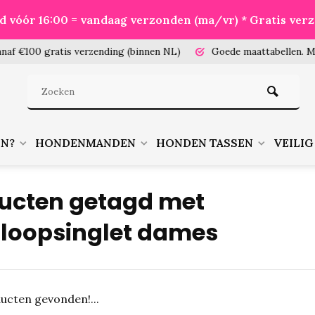
eld vóór 16:00 = vandaag verzonden (ma/vr) * Gratis ver
100 gratis verzending (binnen NL)
Goede maattabellen.
Meet je
EN?
HONDENMANDEN
HONDEN TASSEN
VEILIG
ucten getagd met
loopsinglet dames
ucten gevonden!...