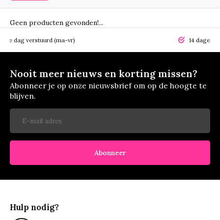
Geen producten gevonden!...
elfde dag verstuurd (ma-vr)
14 dagen r
Nooit meer nieuws en korting missen?
Abonneer je op onze nieuwsbrief om op de hoogte te
blijven.
Abonneer
Hulp nodig?