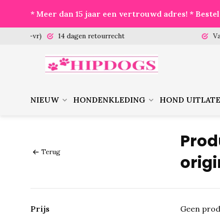
* Meer dan 15 jaar een vertrouwd adres! * Best
 (ma-vr)
14 dagen retourrecht
Vanaf €
NIEUW
HONDENKLEDING
HOND UITLAT
Prod
Terug
orig
Prijs
Geen prod