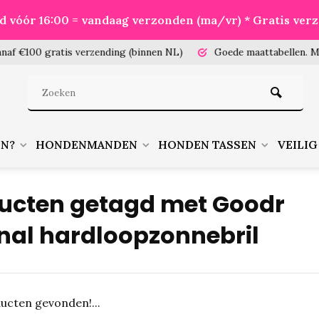
eld vóór 16:00 = vandaag verzonden (ma/vr) * Gratis ver
100 gratis verzending (binnen NL)
Goede maattabellen.
Meet je
EN?
HONDENMANDEN
HONDEN TASSEN
VEILIG
ucten getagd met Goodr
inal hardloopzonnebril
ucten gevonden!...