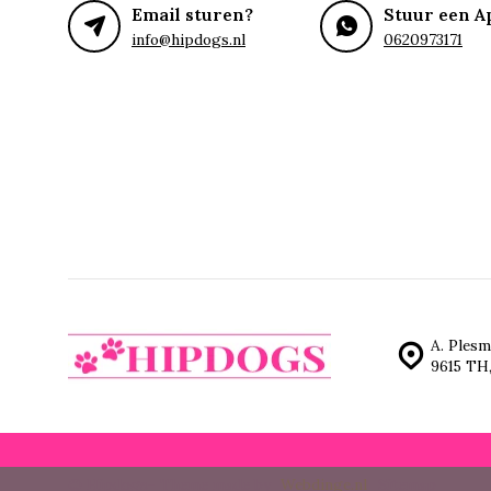
Email sturen?
Stuur een A
info@hipdogs.nl
0620973171
A. Plesm
9615 TH
© Hipdogs
- Theme made by
Webdinge.nl
Sitemap