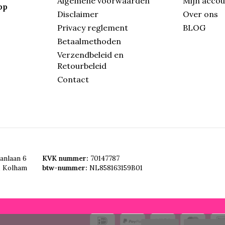
Algemene voorwaarden
Mijn acco
pp
Disclaimer
Over ons
Privacy reglement
BLOG
Betaalmethoden
Verzendbeleid en
Retourbeleid
Contact
anlaan 6
KVK nummer:
70147787
, Kolham
btw-nummer:
NL858163159B01