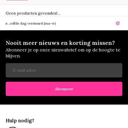
Geen producten gevonden!...
elfde dag verstuurd (ma-vr)
14 dagen r
Nooit meer nieuws en korting missen?
Abonneer je op onze nieuwsbrief om op de hoogte te
blijven.
Abonneer
Hulp nodig?