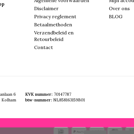
Algemene voorwaarden
Mijn acco
pp
Disclaimer
Over ons
Privacy reglement
BLOG
Betaalmethoden
Verzendbeleid en
Retourbeleid
Contact
anlaan 6
KVK nummer:
70147787
, Kolham
btw-nummer:
NL858163159B01