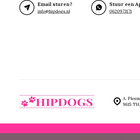
Email sturen?
Stuur een A
info@hipdogs.nl
0620973171
A. Plesm
9615 TH
© Hipdogs
- Theme made by
Webdinge.nl
Sitemap