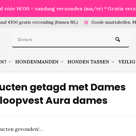
eld vóór 16:00 = vandaag verzonden (ma/vr) * Gratis ver
100 gratis verzending (binnen NL)
Goede maattabellen.
Meet je
EN?
HONDENMANDEN
HONDEN TASSEN
VEILIG
ucten getagd met Dames
loopvest Aura dames
ucten gevonden!...