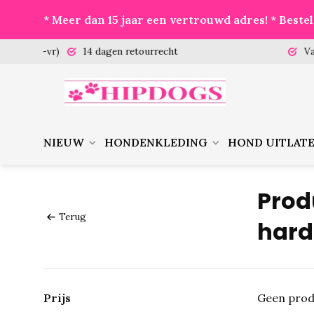
* Meer dan 15 jaar een vertrouwd adres! * Best
 (ma-vr)
14 dagen retourrecht
Vanaf €
NIEUW
HONDENKLEDING
HOND UITLAT
Prod
Terug
hard
Prijs
Geen prod