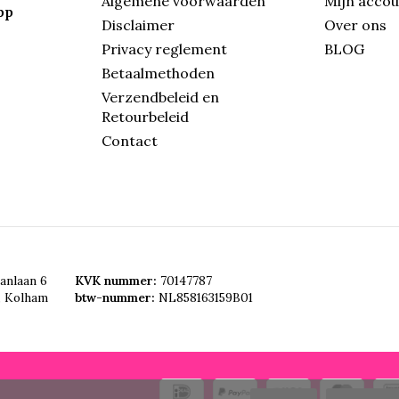
Algemene voorwaarden
Mijn acco
pp
Disclaimer
Over ons
Privacy reglement
BLOG
Betaalmethoden
Verzendbeleid en
Retourbeleid
Contact
anlaan 6
KVK nummer:
70147787
, Kolham
btw-nummer:
NL858163159B01