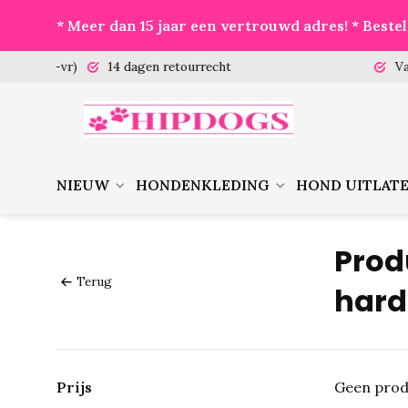
* Meer dan 15 jaar een vertrouwd adres! * Best
 (ma-vr)
14 dagen retourrecht
Vanaf €
NIEUW
HONDENKLEDING
HOND UITLAT
Prod
Terug
hard
Prijs
Geen prod