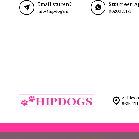
Email sturen?
Stuur een A
info@hipdogs.nl
0620973171
A. Plesm
9615 TH
© Hipdogs
- Theme made by
Webdinge.nl
Sitemap