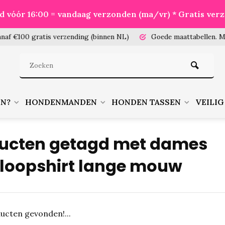
eld vóór 16:00 = vandaag verzonden (ma/vr) * Gratis ver
100 gratis verzending (binnen NL)
Goede maattabellen.
Meet je
EN?
HONDENMANDEN
HONDEN TASSEN
VEILIG
ucten getagd met dames
loopshirt lange mouw
ucten gevonden!...