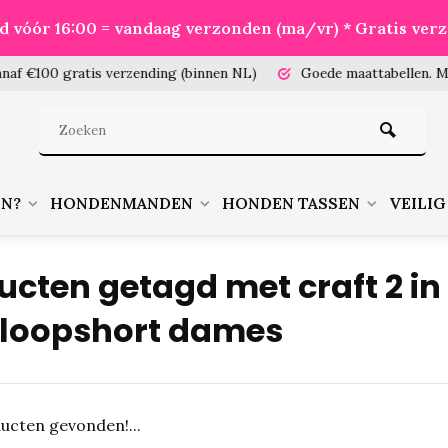
eld vóór 16:00 = vandaag verzonden (ma/vr) * Gratis ver
100 gratis verzending (binnen NL)
Goede maattabellen.
Meet je
EN?
HONDENMANDEN
HONDEN TASSEN
VEILIG
ucten getagd met craft 2 in 
loopshort dames
ucten gevonden!...