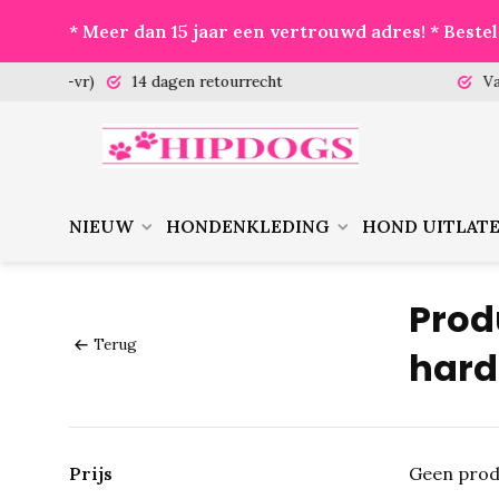
* Meer dan 15 jaar een vertrouwd adres! * Best
 (ma-vr)
14 dagen retourrecht
Vanaf €
NIEUW
HONDENKLEDING
HOND UITLAT
Prod
Terug
hard
Prijs
Geen prod