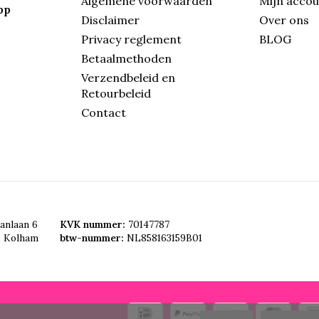
Algemene voorwaarden
Mijn acco
pp
Disclaimer
Over ons
Privacy reglement
BLOG
Betaalmethoden
Verzendbeleid en
Retourbeleid
Contact
anlaan 6
KVK nummer:
70147787
, Kolham
btw-nummer:
NL858163159B01