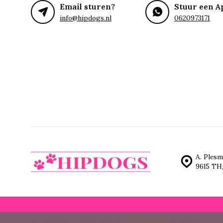
Email sturen?
Stuur een A
info@hipdogs.nl
0620973171
A. Plesm
9615 TH
© Hipdogs
- Theme made by
Webdinge.nl
Sitemap