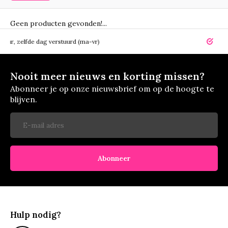
Geen producten gevonden!...
elfde dag verstuurd (ma-vr)
14 dagen r
Nooit meer nieuws en korting missen?
Abonneer je op onze nieuwsbrief om op de hoogte te
blijven.
Abonneer
Hulp nodig?