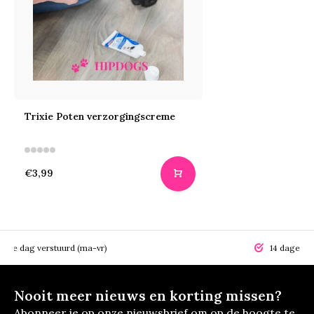
Trixie Poten verzorgingscreme
€3,99
elfde dag verstuurd (ma-vr)
14 dagen r
Nooit meer nieuws en korting missen?
Abonneer je op onze nieuwsbrief om op de hoogte te