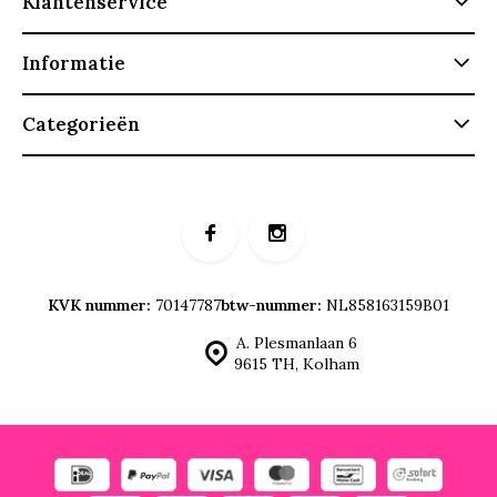
Klantenservice
Informatie
Categorieën
KVK nummer:
70147787
btw-nummer:
NL858163159B01
A. Plesmanlaan 6
9615 TH, Kolham