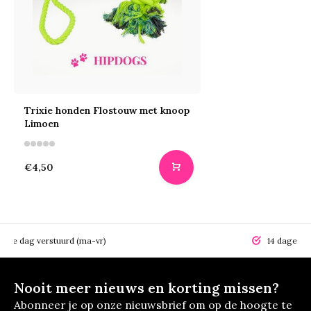
Trixie honden Flostouw met knoop
Limoen
€4,50
elfde dag verstuurd (ma-vr)
14 dagen r
Nooit meer nieuws en korting missen?
Abonneer je op onze nieuwsbrief om op de hoogte te